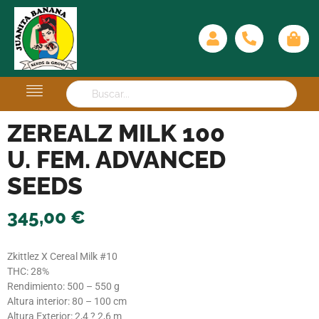
ZEREALZ MILK 100
U. FEM. ADVANCED
SEEDS
345,00
€
Zkittlez X Cereal Milk #10
THC: 28%
Rendimiento: 500 – 550 g
Altura interior: 80 – 100 cm
Altura Exterior: 2,4 ? 2,6 m