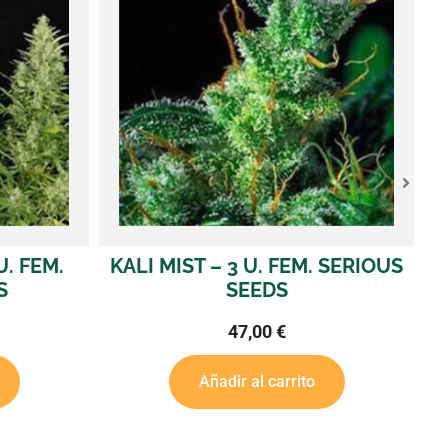
 SERIOUS
CBD ENRICHED WARLOCK – 6 U.
S
FEM. SERIOUS SEEDS
70,00
€
Añadir al carrito