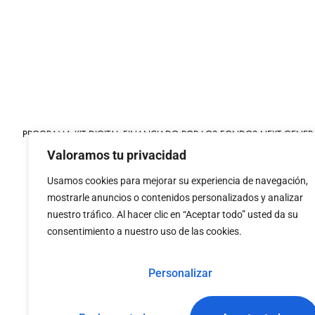
PROGRAMA KIT DIGITAL FINANCIADO POR LOS FONDOS NEXT GENER
MECANISMO DE RECUPERACIÓN Y RESILIENCIA
Valoramos tu privacidad
Usamos cookies para mejorar su experiencia de navegación,
mostrarle anuncios o contenidos personalizados y analizar
nuestro tráfico. Al hacer clic en “Aceptar todo” usted da su
consentimiento a nuestro uso de las cookies.
«financiado por la
«Financiado por la Uni
Unión Europea – NextGenerationEU»
necesariamente los 
Personalizar