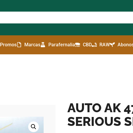
Promos
Marcas
Parafernalia
CBD
RAW
Abonos
AUTO AK 47
SERIOUS 