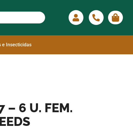
 e Insecticidas
 – 6 U. FEM.
SEEDS