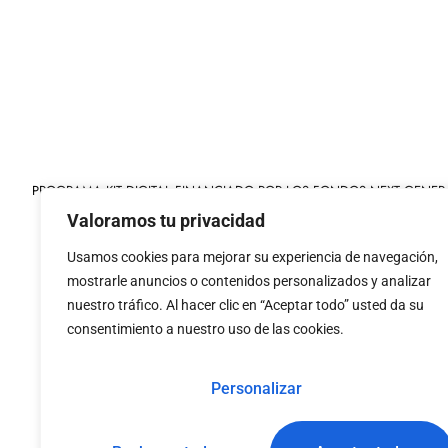
PROGRAMA KIT DIGITAL FINANCIADO POR LOS FONDOS NEXT GENER
MECANISMO DE RECUPERACIÓN Y RESILIENCIA
Valoramos tu privacidad
Usamos cookies para mejorar su experiencia de navegación,
mostrarle anuncios o contenidos personalizados y analizar
nuestro tráfico. Al hacer clic en “Aceptar todo” usted da su
consentimiento a nuestro uso de las cookies.
«financiado por la
«Financiado por la Uni
Unión Europea – NextGenerationEU»
necesariamente los 
Personalizar