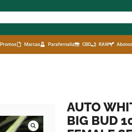
Promos
Marcas
Parafernalia
CBD
RAW
Abonos
AUTO WHI
BIG BUD 10