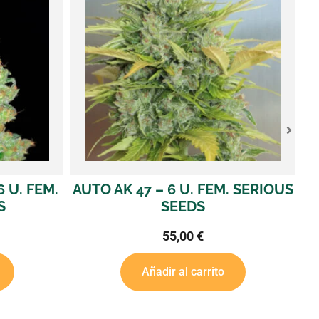
 U. FEM.
AUTO AK 47 – 6 U. FEM. SERIOUS
AU
S
SEEDS
55,00
€
Añadir al carrito