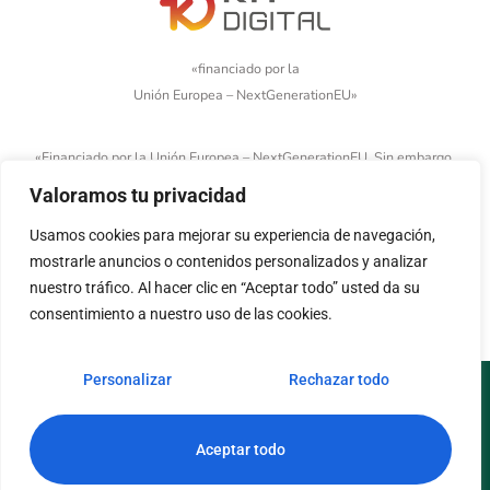
«financiado por la
Unión Europea – NextGenerationEU»
«Financiado por la Unión Europea – NextGenerationEU. Sin embargo,
los puntos de vista y las opiniones expresadas son únicamente los
Valoramos tu privacidad
del autor o autores y no reflejan necesariamente los de la Unión
Europea o la Comisión Europea. Ni la Unión Europea ni la Comisión
Usamos cookies para mejorar su experiencia de navegación,
Europea pueden ser consideradas responsables de las mismas»
mostrarle anuncios o contenidos personalizados y analizar
nuestro tráfico. Al hacer clic en “Aceptar todo” usted da su
consentimiento a nuestro uso de las cookies.
Personalizar
Rechazar todo
Aviso legal
Política de cookies
Política de privacidad
Accesibilidad
Aceptar todo
© Copyright 2026. Todos los derechos reservados.