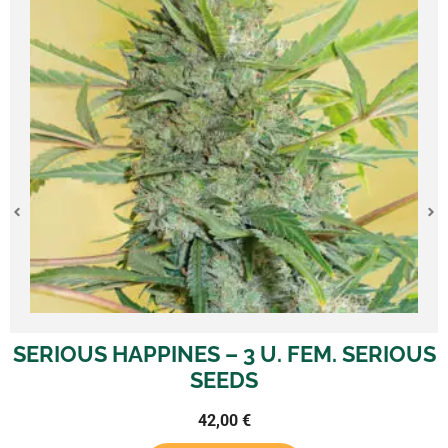
OUS HAPPINES – 3 U. FEM. SERIOUS
AK
SEEDS
42,00
€