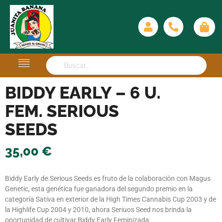
BIDDY EARLY – 6 U.
FEM. SERIOUS
SEEDS
35,00
€
Biddy Early de Serious Seeds es fruto de la colaboración con Magus
Genetic, esta genética fue ganadora del segundo premio en la
categoría Sativa en exterior de la High Times Cannabis Cup 2003 y de
la Highlife Cup 2004 y 2010, ahora Seriuos Seed nos brinda la
oportunidad de cultivar Biddy Early Feminizada.