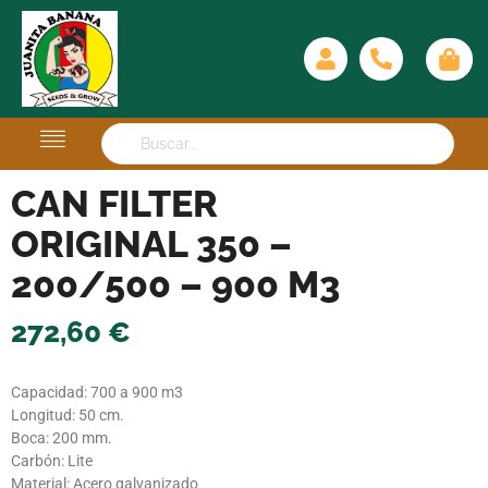
CAN FILTER
ORIGINAL 350 –
200/500 – 900 M3
272,60
€
Capacidad: 700 a 900 m3
Longitud: 50 cm.
Boca: 200 mm.
Carbón: Lite
Material: Acero galvanizado