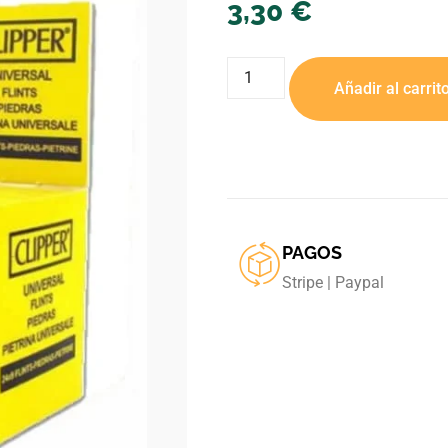
3,30
€
Añadir al carrit
PAGOS
Stripe | Paypal