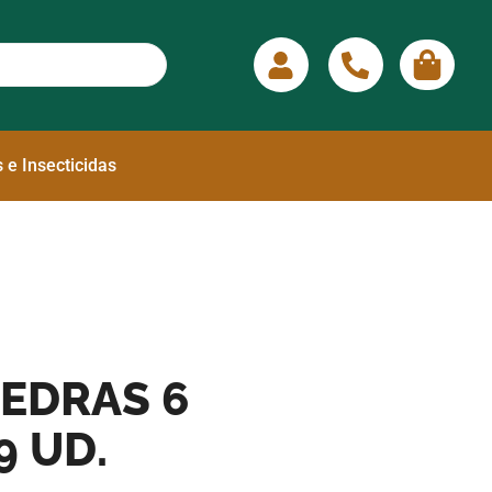
 e Insecticidas
IEDRAS 6
9 UD.