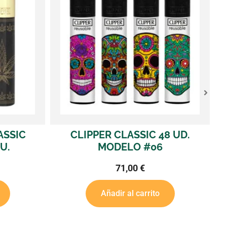
LASSIC 48 UD.
CLIPPER MICRO 48 UD
ELO #06
CRISTAL RAINBOW
71,00
€
72,70
€
r al carrito
Añadir al carrito