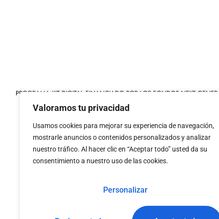
PROGRAMA KIT DIGITAL FINANCIADO POR LOS FONDOS NEXT GENER
MECANISMO DE RECUPERACIÓN Y RESILIENCIA
Valoramos tu privacidad
Usamos cookies para mejorar su experiencia de navegación,
mostrarle anuncios o contenidos personalizados y analizar
nuestro tráfico. Al hacer clic en “Aceptar todo” usted da su
consentimiento a nuestro uso de las cookies.
«financiado por la
«Financiado por la Uni
Unión Europea – NextGenerationEU»
necesariamente los 
Personalizar