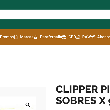
Promos
Marcas
Parafernalia
CBD
RAW
Abonos
CLIPPER P
SOBRES X 