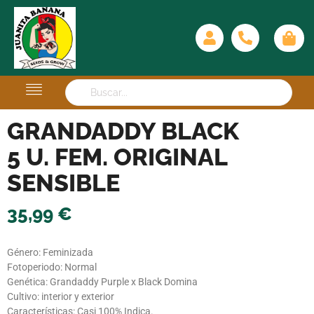
GRANDADDY BLACK
5 U. FEM. ORIGINAL
SENSIBLE
35,99
€
Género: Feminizada
Fotoperiodo: Normal
Genética: Grandaddy Purple x Black Domina
Cultivo: interior y exterior
Características: Casi 100% Indica.