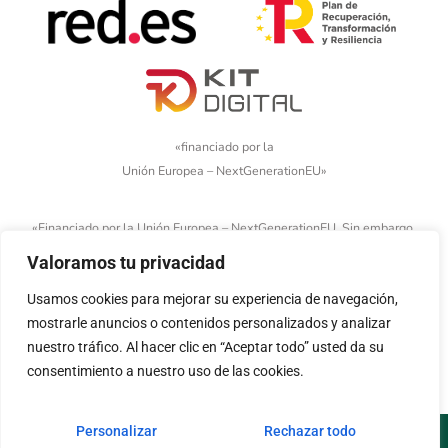
«financiado por la
Unión Europea – NextGenerationEU»
«Financiado por la Unión Europea – NextGenerationEU. Sin embargo,
los puntos de vista y las opiniones expresadas son únicamente los
Valoramos tu privacidad
del autor o autores y no reflejan necesariamente los de la Unión
Europea o la Comisión Europea. Ni la Unión Europea ni la Comisión
Usamos cookies para mejorar su experiencia de navegación,
Europea pueden ser consideradas responsables de las mismas»
mostrarle anuncios o contenidos personalizados y analizar
nuestro tráfico. Al hacer clic en “Aceptar todo” usted da su
consentimiento a nuestro uso de las cookies.
Personalizar
Rechazar todo