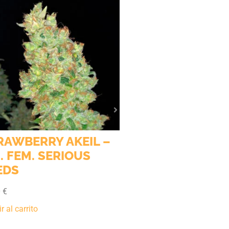
AUTO AK 47 – 6 U
SERIOUS SEEDS
55,00
€
Añadir al carrito
RAWBERRY AKEIL –
. FEM. SERIOUS
EDS
0
€
r al carrito