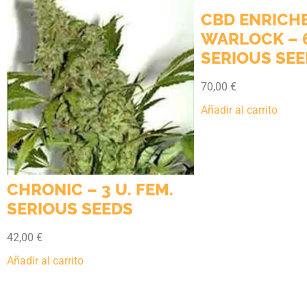
CBD ENRICH
WARLOCK – 6
SERIOUS SE
70,00
€
Añadir al carrito
CHRONIC – 3 U. FEM.
SERIOUS SEEDS
42,00
€
Añadir al carrito