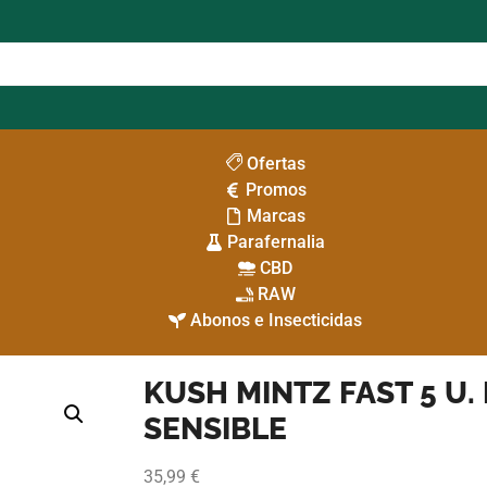
Ofertas
Promos
Marcas
Parafernalia
CBD
RAW
Abonos e Insecticidas
KUSH MINTZ FAST 5 U.
SENSIBLE
35,99
€