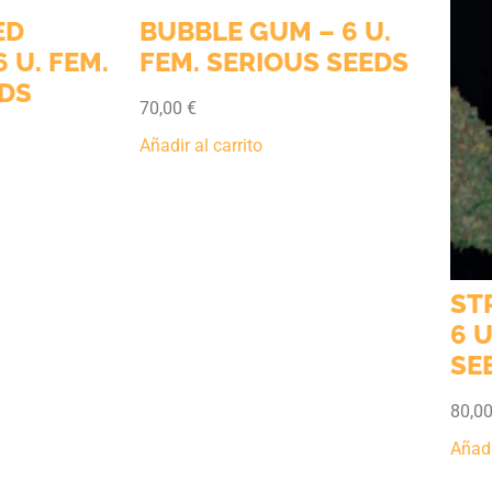
ED
BUBBLE GUM – 6 U.
 U. FEM.
FEM. SERIOUS SEEDS
EDS
70,00
€
Añadir al carrito
ST
6 U
SE
80,0
Añadi