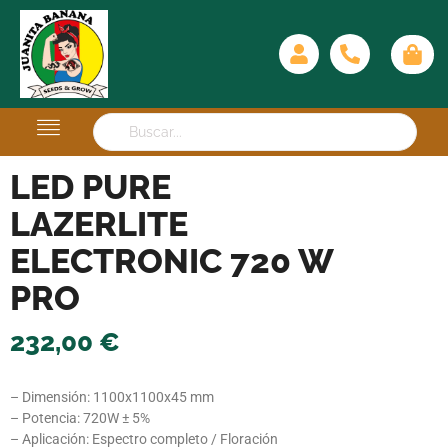
LED PURE
LAZERLITE
ELECTRONIC 720 W
PRO
232,00
€
– Dimensión: 1100x1100x45 mm
– Potencia: 720W ± 5%
– Aplicación: Espectro completo / Floración