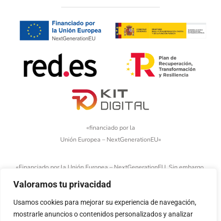
«financiado por la
Unión Europea – NextGenerationEU»
«Financiado por la Unión Europea – NextGenerationEU. Sin embargo,
los puntos de vista y las opiniones expresadas son únicamente los
Valoramos tu privacidad
del autor o autores y no reflejan necesariamente los de la Unión
Usamos cookies para mejorar su experiencia de navegación,
Europea o la Comisión Europea. Ni la Unión Europea ni la Comisión
mostrarle anuncios o contenidos personalizados y analizar
Europea pueden ser consideradas responsables de las mismas»