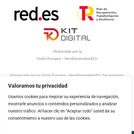
«financiado por la
Unión Europea – NextGenerationEU»
«Financiado por la Unión Europea – NextGenerationEU. Sin embargo,
los puntos de vista y las opiniones expresadas son únicamente los
Valoramos tu privacidad
del autor o autores y no reflejan necesariamente los de la Unión
Usamos cookies para mejorar su experiencia de navegación,
Europea o la Comisión Europea. Ni la Unión Europea ni la Comisión
mostrarle anuncios o contenidos personalizados y analizar
Europea pueden ser consideradas responsables de las mismas»
nuestro tráfico. Al hacer clic en “Aceptar todo” usted da su
consentimiento a nuestro uso de las cookies.