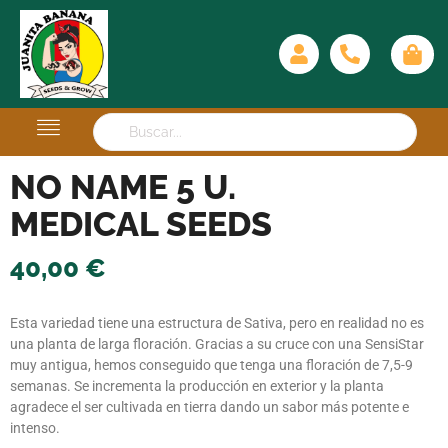
NO NAME 5 U.
MEDICAL SEEDS
40,00
€
Esta variedad tiene una estructura de Sativa, pero en realidad no es
una planta de larga floración. Gracias a su cruce con una SensiStar
muy antigua, hemos conseguido que tenga una floración de 7,5-9
semanas. Se incrementa la producción en exterior y la planta
agradece el ser cultivada en tierra dando un sabor más potente e
intenso.