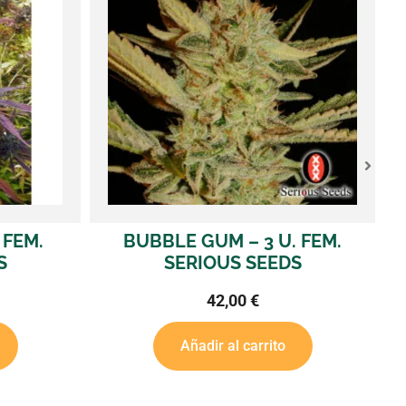
U. FEM.
CHRONIC – 3 U. FEM. SERIOUS
EDS
SEEDS
42,00
€
ito
Añadir al carrito