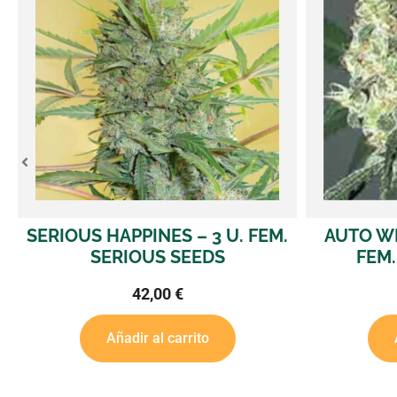
EM.
AUTO WHITE RUSSIAN – 3 U.
BID
FEM. SERIOUS SEEDS
32,00
€
Añadir al carrito