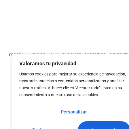
PROGRAMA KIT DIGITAL FINANCIADO POR LOS FONDOS NEXT GENER
MECANISMO DE RECUPERACIÓN Y RESILIENCIA
Valoramos tu privacidad
Usamos cookies para mejorar su experiencia de navegación,
mostrarle anuncios o contenidos personalizados y analizar
nuestro tráfico. Al hacer clic en “Aceptar todo” usted da su
consentimiento a nuestro uso de las cookies.
«financiado por la
«Financiado por la Uni
Unión Europea – NextGenerationEU»
necesariamente los 
Personalizar