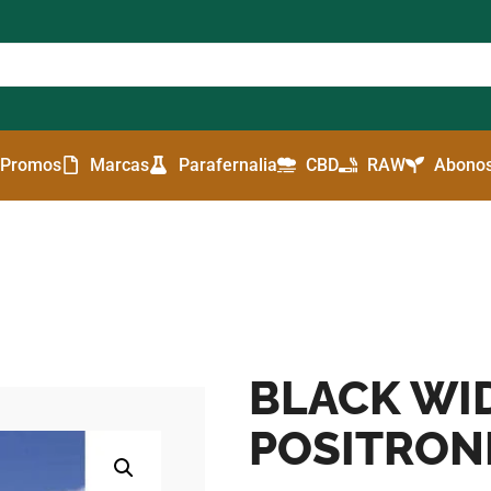
Promos
Marcas
Parafernalia
CBD
RAW
Abonos
BLACK WID
POSITRON