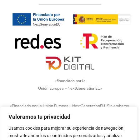
«financiado por la
Unión Europea – NextGenerationEU»
«Financiado por la Unión Europea – NextGenerationEU. Sin embargo,
los puntos de vista y las opiniones expresadas son únicamente los
Valoramos tu privacidad
del autor o autores y no reflejan necesariamente los de la Unión
Usamos cookies para mejorar su experiencia de navegación,
Europea o la Comisión Europea. Ni la Unión Europea ni la Comisión
mostrarle anuncios o contenidos personalizados y analizar
Europea pueden ser consideradas responsables de las mismas»