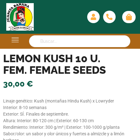
LEMON KUSH 10 U.
FEM. FEMALE SEEDS
30,00
€
Linaje genético: Kush (montañas Hindu Kush) x Lowryder
Interior: 8-10 semanas
Exterior: SÍ. Finales de septiembre.
Altura: Interior: 80-120 cm | Exterior: 60-130 cm
Rendimiento: Interior: 300 g/m² | Exterior: 100-1000 g/planta
Sabor/olor: un sabor y olor únicos y fuertes a almizcle y a limón