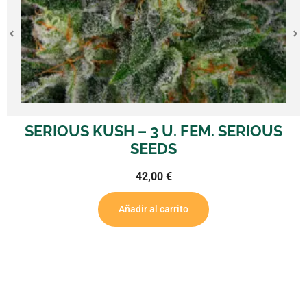
US KUSH – 3 U. FEM. SERIOUS
BUBBL
SEEDS
42,00
€
Añadir al carrito